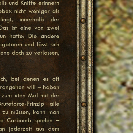
ails und Kniffe erinnern
ebe« nicht weniger als
ingt, innerhalb der
Das ist eine von zwei
tun hatte: Die andere
igatoren und lässt sich
zene doch zu verlassen,
ich, bei denen es oft
orangehen will – haben
e zum xten Mal mit der
eforce-Prinzip alle
n zu müssen, kann man
de Carbomb spielen –
an jederzeit aus dem