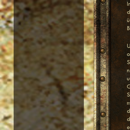
I
d
ü
B
U
o
S
n
u
G
S
m
d
d
e