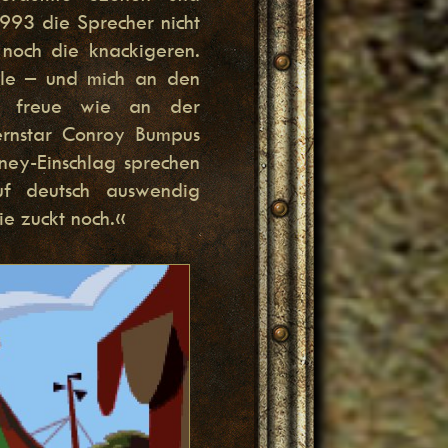
993 die Sprecher nicht
noch die knackigeren.
ele – und mich an den
so freue wie an der
ernstar Conroy Bumpus
ney-Einschlag sprechen
uf deutsch auswendig
e zuckt noch.«