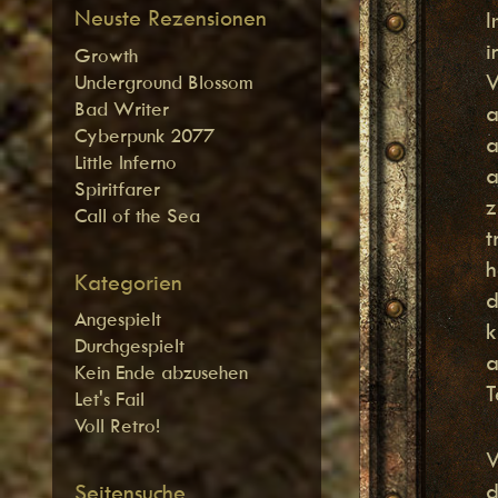
Neuste Rezensionen
I
i
Growth
V
Underground Blossom
Bad Writer
a
Cyberpunk 2077
a
Little Inferno
a
Spiritfarer
z
Call of the Sea
t
h
Kategorien
d
Angespielt
k
Durchgespielt
a
Kein Ende abzusehen
T
Let's Fail
Voll Retro!
W
d
Seitensuche