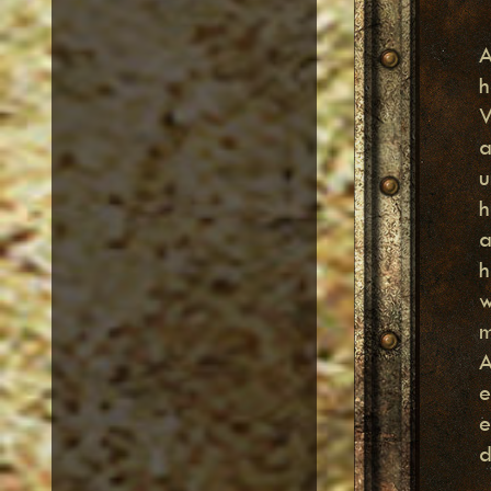
A
h
W
a
u
h
a
h
w
m
A
e
e
d