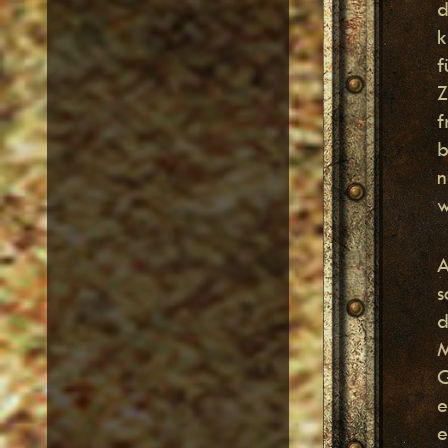
d
k
f
Z
f
b
n
w
A
s
d
M
G
e
e