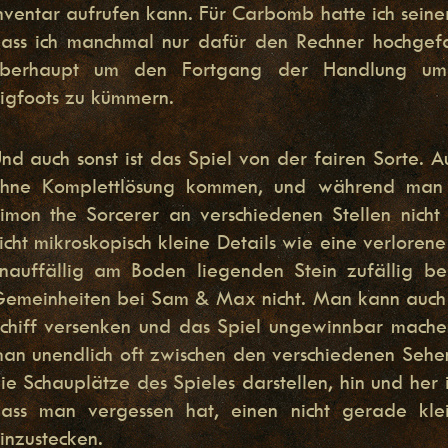
nventar aufrufen kann. Für Carbomb hatte ich seiner
ass ich manchmal nur dafür den Rechner hochgef
berhaupt um den Fortgang der Handlung um
igfoots zu kümmern.
nd auch sonst ist das Spiel von der fairen Sorte. 
hne Komplettlösung kommen, und während man 
imon the Sorcerer an verschiedenen Stellen nich
icht mikroskopisch kleine Details wie eine verloren
nauffällig am Boden liegenden Stein zufällig be
emeinheiten bei Sam & Max nicht. Man kann auch ni
chiff versenken und das Spiel ungewinnbar machen.
an unendlich oft zwischen den verschiedenen Sehe
ie Schauplätze des Spieles darstellen, hin und her 
ass man vergessen hat, einen nicht gerade klei
inzustecken.