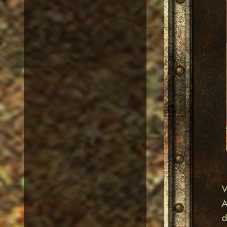
W
A
d