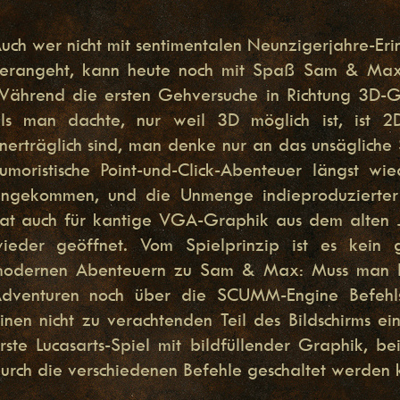
uch wer nicht mit sentimentalen Neunzigerjahre-Er
erangeht, kann heute noch mit Spaß Sam & Max 
ährend die ersten Gehversuche in Richtung 3D-Gr
ls man dachte, nur weil 3D möglich ist, ist 2
nerträglich sind, man denke nur an das unsägliche
umoristische Point-und-Click-Abenteuer längst wi
ngekommen, und die Unmenge indieproduzierter 
at auch für kantige VGA-Graphik aus dem alten 
ieder geöffnet. Vom Spielprinzip ist es kein g
odernen Abenteuern zu Sam & Max: Muss man bei
dventuren noch über die SCUMM-Engine Befehlsw
inen nicht zu verachtenden Teil des Bildschirms e
rste Lucasarts-Spiel mit bildfüllender Graphik, 
urch die verschiedenen Befehle geschaltet werden 