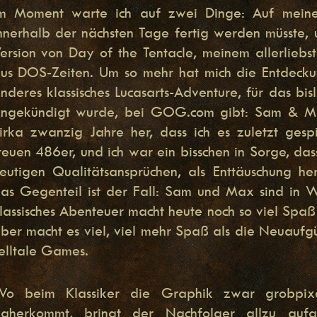
m Moment warte ich auf zwei Dinge: Auf meine
nnerhalb der nächsten Tage fertig werden müsste, 
ersion von Day of the Tentacle, meinem allerliebs
us DOS-Zeiten. Um so mehr hat mich die Entdecku
nderes klassisches Lucasarts-Adventure, für das b
ngekündigt wurde, bei GOG.com gibt: Sam & Max
irka zwanzig Jahre her, dass ich es zuletzt ges
reuen 486er, und ich war ein bisschen in Sorge, dass
eutigen Qualitätsansprüchen, als Enttäuschung her
as Gegenteil ist der Fall: Sam und Max sind in W
lassisches Abenteuer macht heute noch so viel Spa
ber macht es viel, viel mehr Spaß als die Neuaufg
elltale Games.
o beim Klassiker die Graphik zwar grobpixel
aherkommt, bringt der Nachfolger allzu auf