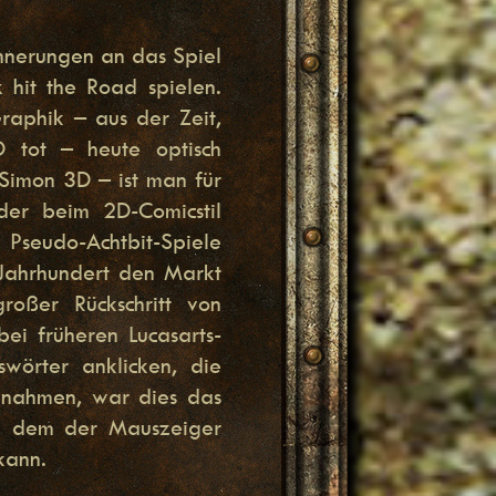
innerungen an das Spiel
hit the Road spielen.
aphik – aus der Zeit,
D tot – heute optisch
 Simon 3D – ist man für
eder beim 2D-Comicstil
Pseudo-Achtbit-Spiele
Jahrhundert den Markt
roßer Rückschritt von
 früheren Lucasarts-
örter anklicken, die
innahmen, war dies das
bei dem der Mauszeiger
kann.