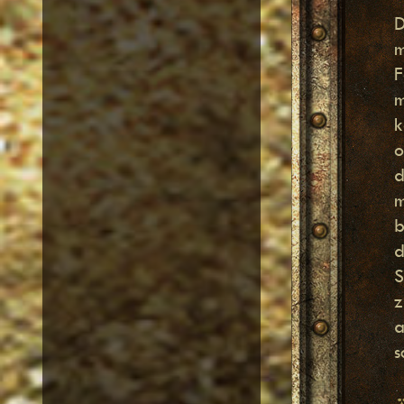
D
m
F
m
k
o
d
m
b
d
S
z
a
s