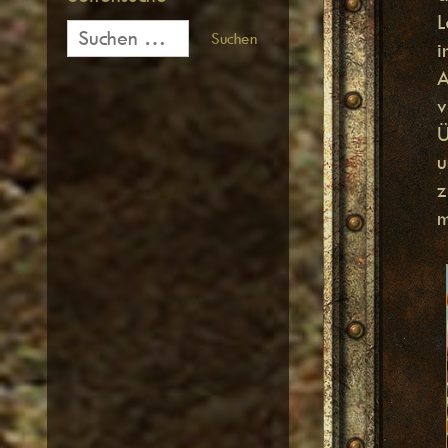
L
Suchen
nach:
i
A
v
Ü
u
z
m