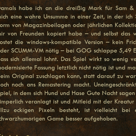
amals habe ich an die dreißig Mark für Sam &
ich eine wahre Unsumme in einer Zeit, in der ich 
orm von Magazinbeilagen oder jährlichen Kollekt
ir von Freunden kopiert habe – und selbst das w
ostet die windows-kompatible Version – kein Fri
der SCUMM-VM nötig – bei GOG schlappe 5,49 EU
ass sich allemal lohnt. Das Spiel wirkt so wenig ve
odernisierte Fassung letztlich nicht nötig ist und 
eim Original zuschlagen kann, statt darauf zu war
och noch ans Remastering macht. Uneingeschränk
piel, in dem sich Hund und Hase Gute Nacht sagen 
imperlich veranlagt ist und Mitleid mit der Kreatur
llzu eckigen Pixeln besteht, ist vielleicht be
chwarzhumorigen Game besser aufgehoben.