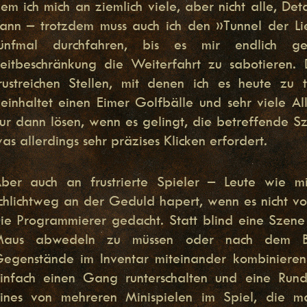
em ich mich an ziemlich viele, aber nicht alle, Det
ann – trotzdem muss auch ich den »Tunnel der Li
ünfmal durchfahren, bis es mir endlich gel
eitbeschränkung die Weiterfahrt zu sabotieren. 
rustreichen Stellen, mit denen ich es heute zu 
einhaltet einen Eimer Golfbälle und sehr viele All
ur dann lösen, wenn es gelingt, die betreffende S
as allerdings sehr präzises Klicken erfordert.
ber auch an frustrierte Spieler – Leute wie m
chlichtweg an der Geduld hapert, wenn es nicht v
ie Programmierer gedacht. Statt blind eine Szen
aus abwedeln zu müssen oder nach dem Brut
egenstände im Inventar miteinander kombiniere
infach einen Gang runterschalten und eine Run
ines von mehreren Minispielen im Spiel, die m