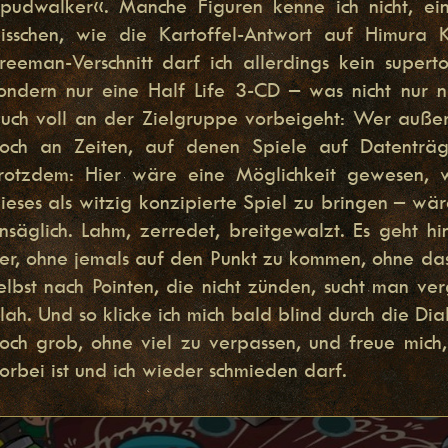
pudwalker«. Manche Figuren kenne ich nicht, ein
isschen, wie die Kartoffel-Antwort auf Himura
reeman-Verschnitt darf ich allerdings kein supert
ondern nur eine Half Life 3-CD – was nicht nur ni
uch voll an der Zielgruppe vorbeigeht: Wer außer 
och an Zeiten, auf denen Spiele auf Datenträg
rotzdem: Hier wäre eine Möglichkeit gewesen, w
ieses als witzig konzipierte Spiel zu bringen – wär
nsäglich. Lahm, zerredet, breitgewalzt. Es geht h
er, ohne jemals auf den Punkt zu kommen, ohne das
elbst nach Pointen, die nicht zünden, sucht man ver
lah. Und so klicke ich mich bald blind durch die Dia
och grob, ohne viel zu verpassen, und freue mich,
orbei ist und ich wieder schmieden darf.