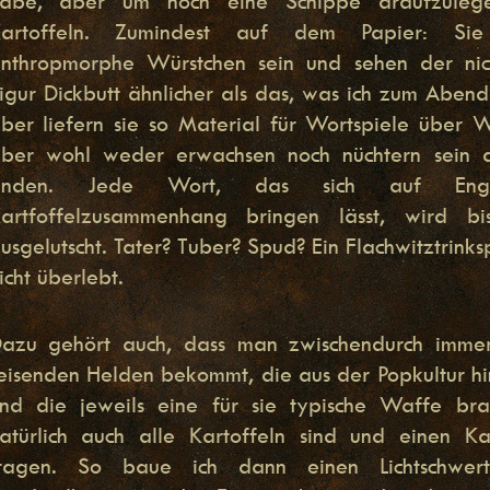
abe, aber um noch eine Schippe draufzulege
artoffeln. Zumindest auf dem Papier: Sie
nthropmorphe Würstchen sein und sehen der nic
igur Dickbutt ähnlicher als das, was ich zum Abend
ber liefern sie so Material für Wortspiele über W
ber wohl weder erwachsen noch nüchtern sein d
finden. Jede Wort, das sich auf Engl
artfoffelzusammenhang bringen lässt, wird b
usgelutscht. Tater? Tuber? Spud? Ein Flachwitztrinksp
icht überlebt.
azu gehört auch, dass man zwischendurch imme
eisenden Helden bekommt, die aus der Popkultur hi
nd die jeweils eine für sie typische Waffe bra
atürlich auch alle Kartoffeln sind und einen K
ragen. So baue ich dann einen Lichtschwert-