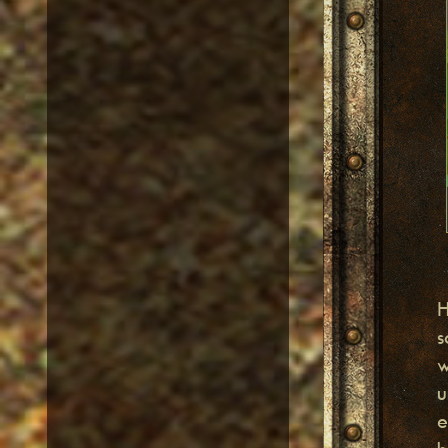
H
s
w
u
e