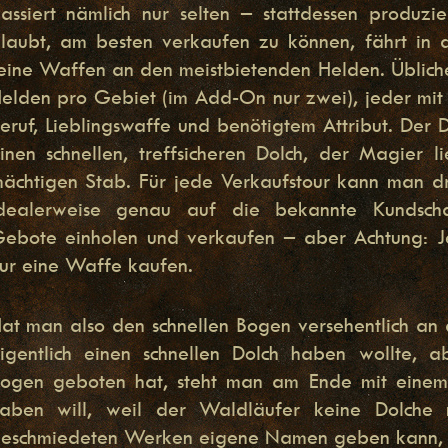
assiert nämlich nur selten – stattdessen produz
laubt, am besten verkaufen zu können, fährt in 
eine Waffen an den meistbietenden Helden. Übliche
elden pro Gebiet (im Add-On nur zwei), jeder mit
eruf, Lieblingswaffe und benötigtem Attribut. Der
inen schnellen, treffsicheren Dolch, der Magier l
ächtigen Stab. Für jede Verkaufstour kann man d
dealerweise genau auf die bekannte Kundschaf
ebote einholen und verkaufen – aber Achtung: 
ur eine Waffe kaufen.
at man also den schnellen Bogen versehentlich an 
igentlich einen schnellen Dolch haben wollte, 
ogen geboten hat, steht man am Ende mit einem
aben will, weil der Waldläufer keine Dolch
eschmiedeten Werken eigene Namen geben kann, b