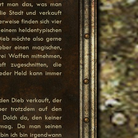
iert man das, was man
die Stadt und verkauft
rweise finden sich vier
 einem heldentypischen
 Dieb möchte also gerne
ieber einen magischen,
rei Waffen mitnehmen,
t zugeschnitten, die
Jeder Held kann immer
den Dieb verkauft, der
aber trotzdem auf den
 Dolch da, den keiner
e mag. Da man seinen
in ich bin irgendwann