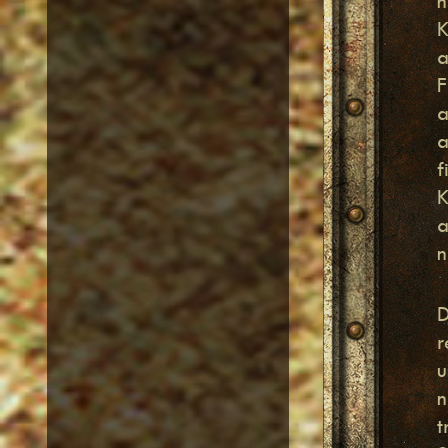
h
K
a
F
a
a
K
a
n
D
r
u
n
t