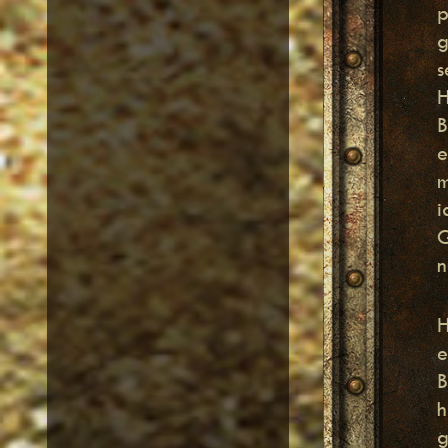
p
g
s
H
B
e
m
i
G
n
H
e
B
h
g