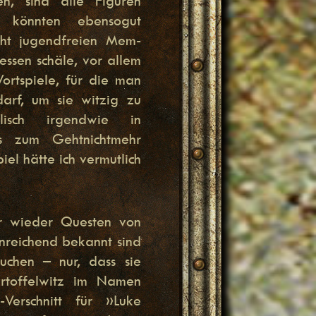
n, sind alle Figuren
 könnten ebensogut
ht jugendfreien Mem-
essen schäle, vor allem
ortspiele, für die man
arf, um sie witzig zu
isch irgendwie in
is zum Gehtnichtmehr
iel hätte ich vermutlich
r wieder Questen von
nreichend bekannt sind
uchen – nur, dass sie
artoffelwitz im Namen
Verschnitt für »Luke