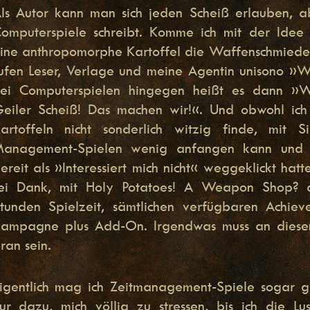
ls Autor kann man sich jeden Scheiß erlauben, a
omputerspiele schreibt. Komme ich mit der Idee
ine anthropomorphe Kartoffel die Waffenschmiede 
ufen Leser, Verlage und meine Agentin unisono »W
ei Computerspielen hingegen heißt es dann »W
eiler Scheiß! Das machen wir!«. Und obwohl ich
artoffeln nicht sonderlich witzig finde, mit S
anagement-Spielen wenig anfangen kann und 
ereit als »Interessiert mich nicht« weggeklickt hatt
ei Dank, mit Holy Potatoes! A Weapon Shop? 
tunden Spielzeit, sämtlichen verfügbaren Achie
ampagne plus Add-On. Irgendwas muss an diesen
ran sein.
igentlich mag ich Zeitmanagement-Spiele sogar g
ur dazu, mich völlig zu stressen, bis ich die Lu