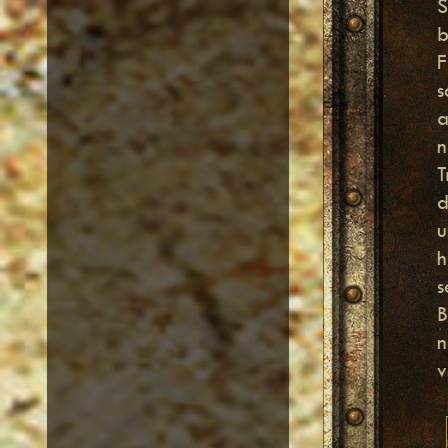
S
b
F
s
a
n
T
d
u
h
s
B
n
v