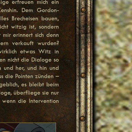
ige erfreuen mich ein
 Kenshin. Dem Gordon-
olles Brecheisen bauen,
cht witzig ist, sondern
mir erinnert sich denn
ern verkauft wurden?
irklich etwas Witz in
en nicht die Dialoge so
in und her, und hin und
s die Pointen zünden –
geblich, es bleibt beim
loge, überfliege sie nur
 wenn die Intervention