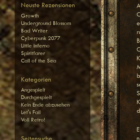
Neuste Rezensionen
A
C
Growth
e
Underground Blossom
Bad Writer
r
Cyberpunk 2077
B
Little Inferno
G
Spiritfarer
K
Call of the Sea
M
b
Kategorien
s
Angespielt
S
Durchgespielt
K
Kein Ende abzusehen
d
Let's Fail
Voll Retro!
E
n
Seitensuche