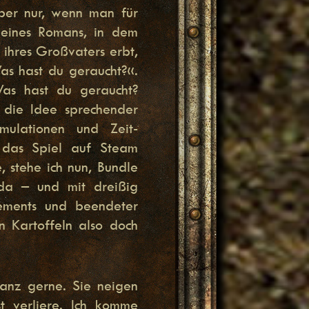
ber nur, wenn man für
 eines Romans, in dem
ihres Großvaters erbt,
as hast du geraucht?«.
as hast du geraucht?
 die Idee sprechender
imulationen und Zeit-
das Spiel auf Steam
e, stehe ich nun, Bundle
da – und mit dreißig
vements und beendeter
 Kartoffeln also doch
anz gerne. Sie neigen
st verliere. Ich komme