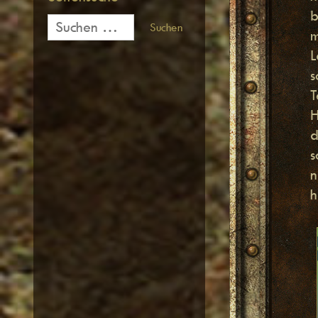
b
Suchen
nach:
m
L
s
T
H
d
s
n
h